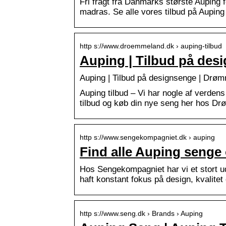
Fri fragt fra Danmarks største Auping fo
madras. Se alle vores tilbud på Aupin
http s://www.droemmeland.dk › auping-tilbud
Auping | Tilbud på de
Auping | Tilbud på designsenge | Drø
Auping tilbud – Vi har nogle af verden
tilbud og køb din nye seng her hos D
http s://www.sengekompagniet.dk › auping
Find alle Auping seng
Hos Sengekompagniet har vi et stort u
haft konstant fokus på design, kvalitet
http s://www.seng.dk › Brands › Auping