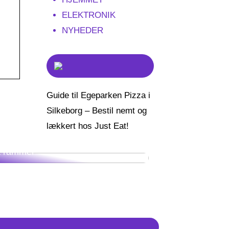
ELEKTRONIK
NYHEDER
Guide til Egeparken Pizza i
Silkeborg – Bestil nemt og
lækkert hos Just Eat!
iver klogere på refluks, og hvem
t rammer