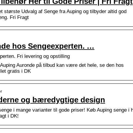
behør Her til Gode Priser | Fri Fragt
t største Udvalg af Senge fra Auping og tilbyder altid god
eng. Fri Fragt
nde hos Sengeexperten. …
rten. Fri levering og opstilling
 Auping Auronde på tilbud kan være det hele, se den hos
let gratis i DK
er
derne og bæredygtige design
enge i mange varianter til gode priser! Køb Auping senge i 
ragt i DK!