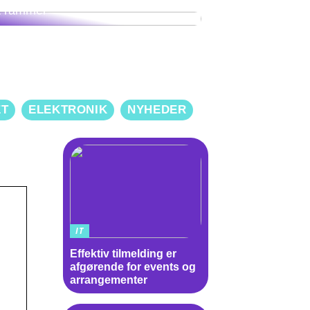
t rammer
ET
ELEKTRONIK
NYHEDER
IT
Effektiv tilmelding er
afgørende for events og
arrangementer