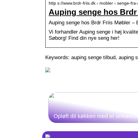
http s://www.brdr-friis.dk › mobler › senge-fra
Auping senge hos Brdr 
Auping senge hos Brdr Friis Møbler – 
Vi forhandler Auping senge i høj kvalite
Søborg! Find din nye seng her!
Keywords: auping senge tilbud, auping se
Opløft dit køkken med et vinkøles