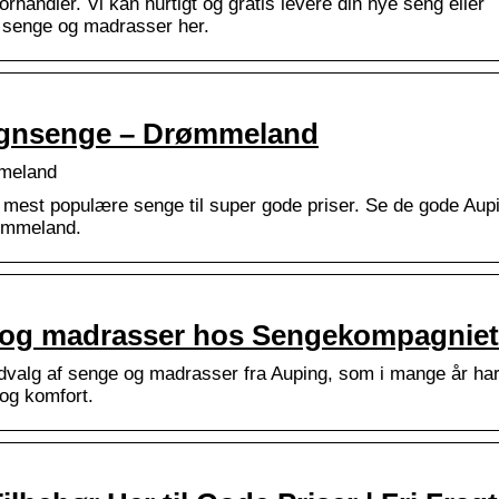
rhandler. Vi kan hurtigt og gratis levere din nye seng eller
g senge og madrasser her.
signsenge – Drømmeland
mmeland
s mest populære senge til super gode priser. Se de gode Aup
rømmeland.
e og madrasser hos Sengekompagniet
dvalg af senge og madrasser fra Auping, som i mange år ha
 og komfort.