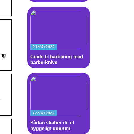
23/10/2022
ing
Guide til barbering med
barberknive
r
12/10/2022
Sådan skaber du et
hyggeligt uderum