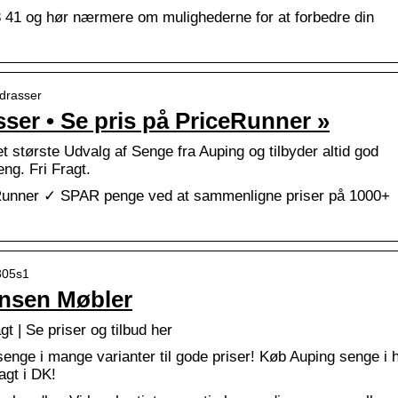
18 41 og hør nærmere om mulighederne for at forbedre din
adrasser
er • Se pris på PriceRunner »
t største Udvalg af Senge fra Auping og tilbyder altid god
eng. Fri Fragt.
unner ✓ SPAR penge ved at sammenligne priser på 1000+
-305s1
ensen Møbler
t | Se priser og tilbud her
enge i mange varianter til gode priser! Køb Auping senge i 
ragt i DK!