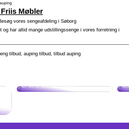
-auping
Friis Møbler
Besøg vores sengeafdeling i Søborg
t og har altid mange udstillingssenge i vores forretning i
ng tilbud, auping tilbud, tilbud auping
Bl
Er du til sko eller støvler?
de
kab