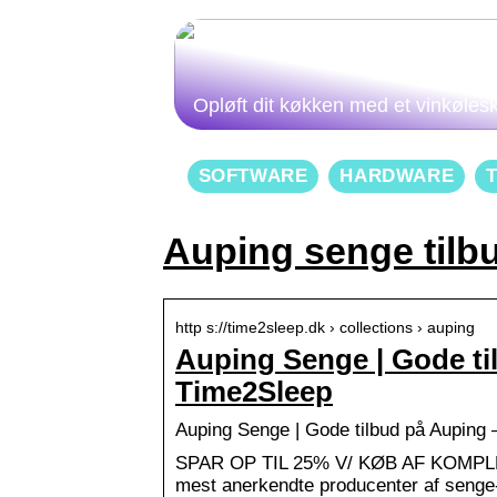
Opløft dit køkken med et vinkøles
SOFTWARE
HARDWARE
Auping senge tilb
http s://time2sleep.dk › collections › auping
Auping Senge | Gode ti
Time2Sleep
Auping Senge | Gode tilbud på Auping
SPAR OP TIL 25% V/ KØB AF KOMPLET
mest anerkendte producenter af senge