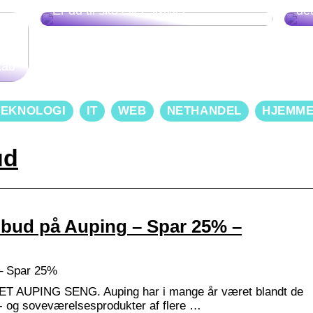
Er du til sko eller støvler?
de
kab
TEKNOLOGI
IT
WEB
NETHANDEL
HJEMM
ud
lbud på Auping – Spar 25% –
 – Spar 25%
 AUPING SENG. Auping har i mange år været blandt de
- og soveværelsesprodukter af flere …