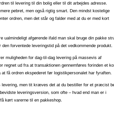
en til levering til din bolig eller til dit arbejdes adresse.
 mere pebret, men også rigtig smart. Den mindst kostelige
enter ordren, men det står og falder med at du er med kort
re ualmindeligt afgørende ifald man skal bruge din pakke str
sker den forventede leveringstid på det vedkommende produkt.
er muligheden for dag-til-dag levering på massevis af
 regnet ud fra at transaktionen gennemføres forinden et ko
t få ordren ekspederet før logistikpersonalet har fyraften.
 levering, men tit kræves det at du bestiller for et præcist b
sbevidste leveringsversion, som ofte – hvad end man er i
 få kørt varerne til en pakkeshop.