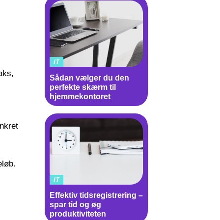
IT
aks,
Sådan vælger du den
perfekte skærm til
hjemmekontoret
nkret
eløb.
IT
Effektiv tidsregistrering –
spar tid og øg
produktiviteten