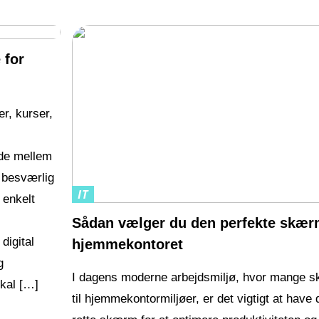
 for
r, kurser,
øde mellem
 besværlig
IT
 enkelt
Sådan vælger du den perfekte skærm
digital
hjemmekontoret
g
I dagens moderne arbejdsmiljø, hvor mange sk
skal […]
til hjemmekontormiljøer, er det vigtigt at have