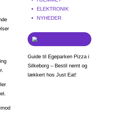
ELEKTRONIK
NYHEDER
ende
lser
Guide til Egeparken Pizza i
ing
Silkeborg – Bestil nemt og
r.
lækkert hos Just Eat!
ler
el.
 imod