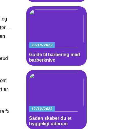
t og
ter –
den
23/10/2022
Guide til barbering med
orud
barberknive
 som
t er
12/10/2022
ra fx
Sådan skaber du et
hyggeligt uderum