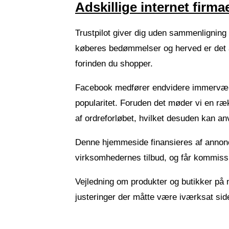
Adskillige internet firma
Trustpilot giver dig uden sammenligning 
køberes bedømmelser og herved er det a
forinden du shopper.
Facebook medfører endvidere immervæk h
popularitet. Foruden det møder vi en ræ
af ordreforløbet, hvilket desuden kan anv
Denne hjemmeside finansieres af annonc
virksomhedernes tilbud, og får kommiss
Vejledning om produkter og butikker på n
justeringer der måtte være iværksat side