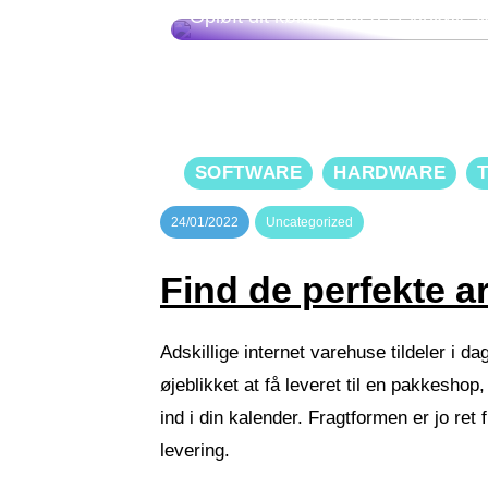
Opløft dit køkken med et vinkøles
SOFTWARE
HARDWARE
24/01/2022
Uncategorized
Find de perfekte 
Adskillige internet varehuse tildeler i d
øjeblikket at få leveret til en pakkeshop
ind i din kalender. Fragtformen er jo ret
levering.