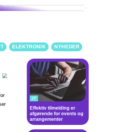
t rammer
ET
ELEKTRONIK
NYHEDER
for
IT
ser
Effektiv tilmelding er
afgørende for events og
arrangementer