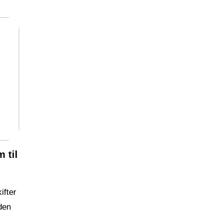
 til
ifter
 den