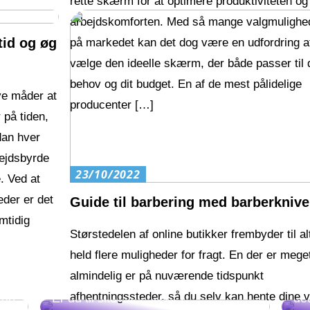
rette skærm for at optimere produktiviteten og
arbejdskomforten. Med så mange valgmulighe
tid og øg
på markedet kan det dog være en udfordring a
vælge den ideelle skærm, der både passer til 
behov og dit budget. En af de mest pålidelige
ive måder at
producenter […]
 på tiden,
dan hver
ejdsbyrde
23/10/2022
. Ved at
eder er det
Guide til barbering med barberknive
mtidig
Størstedelen af online butikker frembyder til al
held flere muligheder for fragt. En der er mege
almindelig er på nuværende tidspunkt
Bl
afhentningssteder, så du selv kan hente dine v
kab
Er du til sko eller støvler?
de