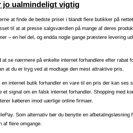
jo ualmindeligt vigtig
erne at finde de bedste priser i blandt flere butikker på nette
esset til at at presse salgsværdien på mange af deres produk
damer – en hel del, og endda nogle gange præstere levering u
d at se nærmere på enkelte internet forhandlere efter rabat f
an at du er tryg ved at modtage den mest attraktive pris.
 en internet butik forhandler en vare til en pris der kan ses
e et signal om en falsk internet forhandler. Shopping med kor
sterer køberen imod uærlige online firmaer.
ilePay. Som alternativ bør du benytte en afbetalingsløsning f
en af flere omgange.