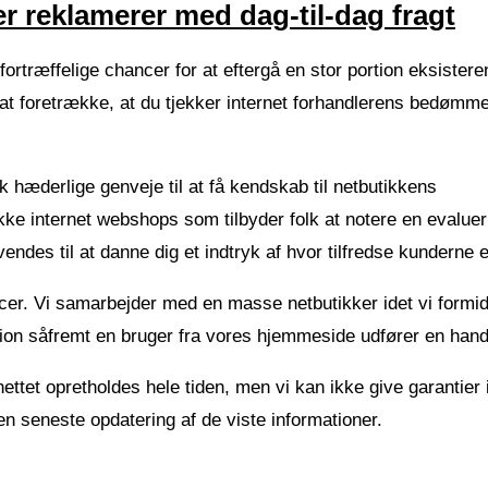
er reklamerer med dag-til-dag fragt
fortræffelige chancer for at eftergå en stor portion eksister
t foretrække, at du tjekker internet forhandlerens bedømme
æderlige genveje til at få kendskab til netbutikkens
kke internet webshops som tilbyder folk at notere en evaluer
endes til at danne dig et indtryk af hvor tilfredse kunderne e
er. Vi samarbejder med en masse netbutikker idet vi formid
ion såfremt en bruger fra vores hjemmeside udfører en hand
ettet opretholdes hele tiden, men vi kan ikke give garantier
n seneste opdatering af de viste informationer.