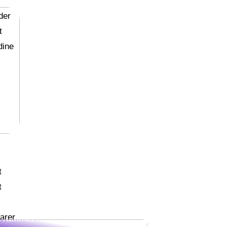
der
t
dine
t
t
iver klogere på refluks, og hvem
arer
t rammer