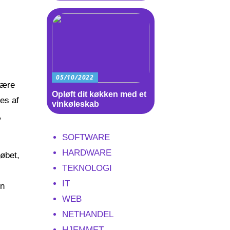
05/10/2022
være
Opløft dit køkken med et
ses af
vinkøleskab
,
SOFTWARE
HARDWARE
købet,
TEKNOLOGI
IT
in
WEB
NETHANDEL
HJEMMET