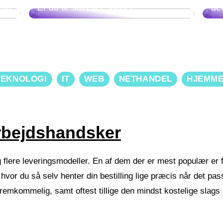
kab
Er du til sko eller støvler?
de
TEKNOLOGI
IT
WEB
NETHANDEL
HJEMM
arbejdshandsker
ag flere leveringsmodeller. En af dem der er mest populær er 
, hvor du så selv henter din bestilling lige præcis når det pas
 fremkommelig, samt oftest tillige den mindst kostelige slags